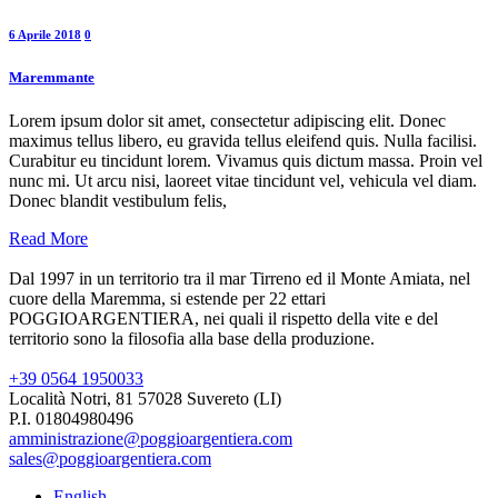
6 Aprile 2018
0
Maremmante
Lorem ipsum dolor sit amet, consectetur adipiscing elit. Donec
maximus tellus libero, eu gravida tellus eleifend quis. Nulla facilisi.
Curabitur eu tincidunt lorem. Vivamus quis dictum massa. Proin vel
nunc mi. Ut arcu nisi, laoreet vitae tincidunt vel, vehicula vel diam.
Donec blandit vestibulum felis,
Read More
Dal 1997 in un territorio tra il mar Tirreno ed il Monte Amiata, nel
cuore della Maremma, si estende per 22 ettari
POGGIOARGENTIERA, nei quali il rispetto della vite e del
territorio sono la filosofia alla base della produzione.
+39 0564 1950033
Località Notri, 81 57028 Suvereto (LI)
P.I. 01804980496
amministrazione@poggioargentiera.com
sales@poggioargentiera.com
English