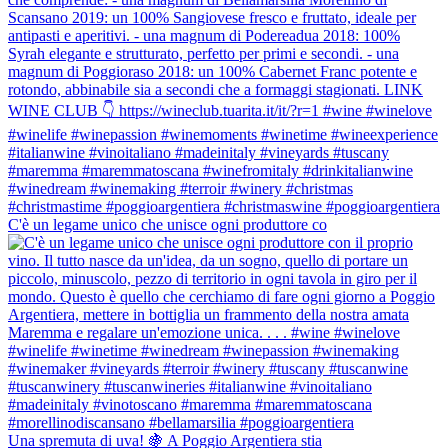
C'è un legame unico che unisce ogni produttore co
Una spremuta di uva! 🍇 A Poggio Argentiera stia